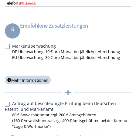
Telefon
(Pflichtfeld)
Empfohlene Zusatzleistungen
6
Markenüberwachung
DE-Überwachung: 19 € pro Monat bei jährlicher Abrechnung
EU-Überwachung: 39 € pro Monat bei jährlicher Abrechnung
Nach der Anmeldung und Registrierung Ihrer Marke liegt es
in Ihrer Verantwortung, dass Ihre Marke stark und
Mehr Informationen
unverwechselbar bleibt. Ihre Marke steht neu angemeldeten
Marken als ranghöheres älteres Recht entgegen. Da die
Markenämter Sie nicht über identische oder ähnliche jüngere
Markenanmeldungen informieren, bieten wir Ihnen dies an.
Antrag auf beschleunigte Prüfung beim Deutschen
Unsere Markenüberwachung umfasst eine fortlaufende
Patent- und Markenamt
Recherche nach verwechselungsfähigen jüngeren Marken
80 € Anwaltshonorar zzgl. 200 € Amtsgebühren
(160 € Anwaltshonorar zzgl. 400 € Amtsgebühren bei der Kombo
und Markenanmeldungen. Wir werten die Ergebnisse für Sie
"Logo & Wortmarke")
aus und berichten an Sie mit unseren Hinweisen zum
empfohlenen weiteren Vorgehen. Hierdurch können wir