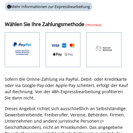
inklusive!
Mehr Informationen zur Expressbearbeitung
Bei Online-Bezahlung via Paypal, Debit- und Kreditkarte,
Apple-Pay oder Google-Pay bearbeiten wir Ihre Online-
Wählen Sie Ihre Zahlungsmethode
Markenanmeldung per Express innerhalb von zwei
(Pflichtfeld)
Werktagen (Mo-Fr) ohne Preisaufschlag.
Sofern die Online-Zahlung via PayPal, Debit- oder Kreditkarte
oder via Google-Pay oder Apple-Pay scheitert, erfolgt der Kauf
auf Rechnung. Von der 48h-Expressbearbeitung profitieren
Sie dann nicht.
Dieses Angebot richtet sich ausschließlich an Selbstständige,
Gewerbetreibende, Freiberufler, Vereine, Behörden, Firmen,
Unternehmen und andere juristische Personen (=
Geschäftskunden), nicht an Privatkunden. Das angegebene