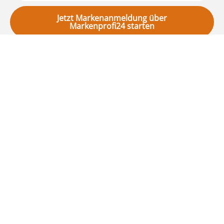
Jetzt Markenanmeldung über
Markenprofi24 starten
Warum Markenprofi24?
Markenprofi24 ist auf Markenrecht und
Markenanmeldungen spezialisiert.
Markenschutz lohnt sich besonders dann, wenn
ein Name langfristig aufgebaut, lizenziert oder
gegen Nachahmer abgesichert werden soll. Das
bedeutet für Sie: keine allgemeine
Standardabwicklung, sondern eine