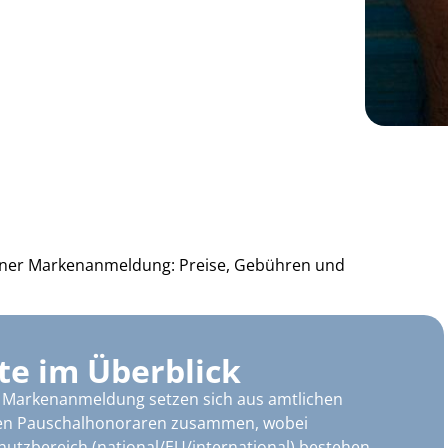
iner Markenanmeldung: Preise, Gebühren und
te im Überblick
 Markenanmeldung setzen sich aus amtlichen
en Pauschalhonoraren zusammen, wobei
hutzbereich (national/EU/international) bestehen