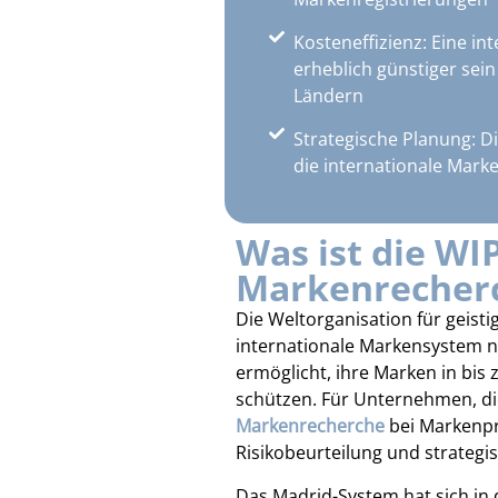
Kosteneffizienz: Eine i
erheblich günstiger sei
Ländern
Strategische Planung: D
die internationale Mark
Was ist die WI
Markenrecherc
Die Weltorganisation für geisti
internationale Markensystem
ermöglicht, ihre Marken in bis
schützen. Für Unternehmen, die
Markenrecherche
bei Markenpr
Risikobeurteilung und strategi
Das Madrid-System hat sich in 