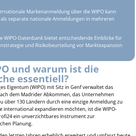
nternationale Markenanmeldung über die WIPO kann
n als separate nationale Anmeldungen in mehreren
ie WIPO-Datenbank bietet entscheidende Einblicke für
enstrategie und Risikobeurteilung vor Marktexpansion
PO und warum ist die
he essentiell?
ges Eigentum (WIPO) mit Sitz in Genf verwaltet das
 nach dem Madrider Abkommen, das Unternehmen
 zu über 130 Ländern durch eine einzige Anmeldung zu
 international expandieren möchten, ist die WIPO-
ofi24 ein unverzichtbares Instrument zur
schen Planung.
den letzten Jahren erheblich erweitert und umfasst heute