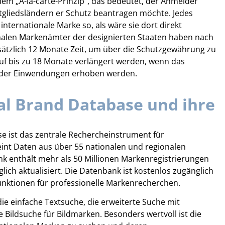
dem „À-la-carte-Prinzip“, das bedeutet, der Anmelder
itgliedsländern er Schutz beantragen möchte. Jedes
internationale Marke so, als wäre sie dort direkt
nalen Markenämter der designierten Staaten haben nach
ätzlich 12 Monate Zeit, um über die Schutzgewährung zu
auf bis zu 18 Monate verlängert werden, wenn das
 oder Einwendungen erhoben werden.
al Brand Database und ihre
e ist das zentrale Rechercheinstrument für
int Daten aus über 55 nationalen und regionalen
 enthält mehr als 50 Millionen Markenregistrierungen
ich aktualisiert. Die Datenbank ist kostenlos zugänglich
unktionen für professionelle Markenrecherchen.
e einfache Textsuche, die erweiterte Suche mit
Bildsuche für Bildmarken. Besonders wertvoll ist die